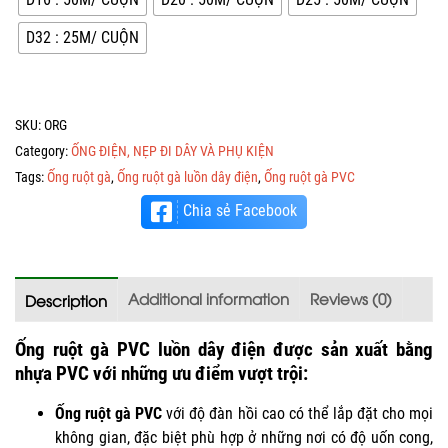
D32 : 25M/ CUỘN
SKU:
ORG
Category:
ỐNG ĐIỆN, NẸP ĐI DÂY VÀ PHỤ KIỆN
Tags:
Ống ruột gà
,
Ống ruột gà luồn dây điện
,
Ống ruột gà PVC
Chia sẻ Facebook
Additional information
Reviews (0)
Description
Ống ruột gà PVC
luồn dây điện được sản xuất bằng
nhựa PVC với những ưu điểm vượt trội:
Ống ruột gà PVC
với độ đàn hồi cao có thể lắp đặt cho mọi
không gian, đặc biệt phù hợp ở những nơi có độ uốn cong,