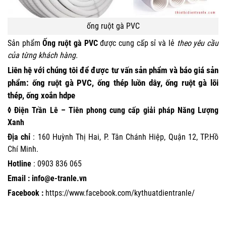
ống ruột gà PVC
Sản phẩm
Ống ruột gà PVC
được cung cấp sỉ và lẻ
theo yêu cầu
của từng khách hàng.
Liên hệ
với
chúng tôi
để được tư vấn sản phẩm và báo giá sản
phẩm:
ống ruột gà PVC, ống thép luồn dây, ống ruột gà lõi
thép, ống xoắn hdpe
◊ Điện Trần Lê – Tiên phong cung cấp giải pháp Năng Lượng
Xanh
Địa chỉ
: 160 Huỳnh Thị Hai, P. Tân Chánh Hiệp, Quận 12, TP.Hồ
Chí Minh.
Hotline
:
0903 836 065
Email : info@e-tranle.vn
Facebook :
https://www.facebook.com/kythuatdientranle/