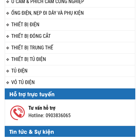
Ổ CẮM & PHÍCH CẮM CÔNG NGHIỆP
ỐNG ĐIỆN, NẸP ĐI DÂY VÀ PHỤ KIỆN
THIẾT BỊ ĐIỆN
THIẾT BỊ ĐÓNG CẮT
THIẾT BỊ TRUNG THẾ
THIẾT BỊ TỦ ĐIỆN
TỦ ĐIỆN
VỎ TỦ ĐIỆN
Hỗ trợ trực tuyến
Tư vấn hỗ trợ
Hotline:
0903836065
Tin tức & Sự kiện