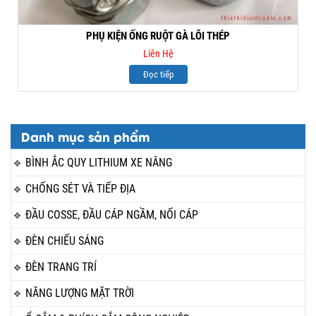
PHỤ KIỆN ỐNG RUỘT GÀ LÕI THÉP
Liên Hệ
Đọc tiếp
Danh mục sản phẩm
BÌNH ẮC QUY LITHIUM XE NÂNG
CHỐNG SÉT VÀ TIẾP ĐỊA
ĐẦU COSSE, ĐẦU CÁP NGẦM, NỐI CÁP
ĐÈN CHIẾU SÁNG
ĐÈN TRANG TRÍ
NĂNG LƯỢNG MẶT TRỜI