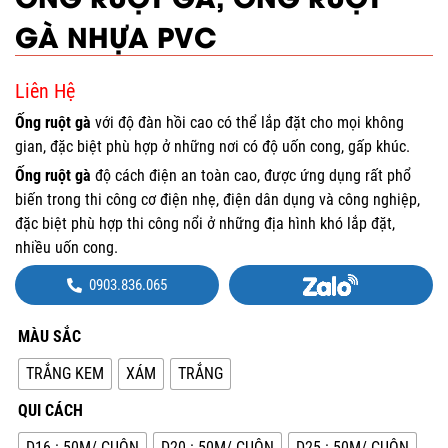
GÀ NHỰA PVC
Liên Hệ
Ống ruột gà
với độ đàn hồi cao có thể lắp đặt cho mọi không
gian, đặc biệt phù hợp ở những nơi có độ uốn cong, gấp khúc.
Ống ruột gà
độ cách điện an toàn cao, được ứng dụng rất phổ
biến trong thi công cơ điện nhẹ, điện dân dụng và công nghiệp,
đặc biệt phù hợp thi công nổi ở những địa hình khó lắp đặt,
nhiều uốn cong.
0903.836.065
MÀU SẮC
TRẮNG KEM
XÁM
TRẮNG
QUI CÁCH
D16 : 50M/ CUỘN
D20 : 50M/ CUỘN
D25 : 50M/ CUỘN