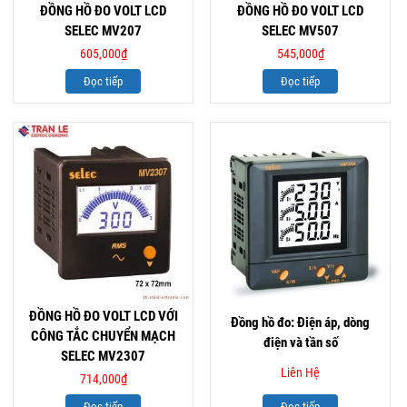
ĐỒNG HỒ ĐO VOLT LCD
ĐỒNG HỒ ĐO VOLT LCD
SELEC MV207
SELEC MV507
605,000
₫
545,000
₫
Đọc tiếp
Đọc tiếp
ĐỒNG HỒ ĐO VOLT LCD VỚI
Đồng hồ đo: Điện áp, dòng
CÔNG TẮC CHUYỂN MẠCH
điện và tần số
SELEC MV2307
Liên Hệ
714,000
₫
Đọc tiếp
Đọc tiếp