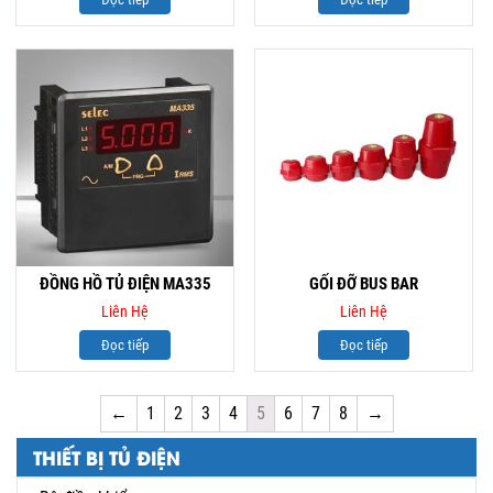
ĐỒNG HỒ TỦ ĐIỆN MA335
GỐI ĐỠ BUS BAR
Liên Hệ
Liên Hệ
Đọc tiếp
Đọc tiếp
←
1
2
3
4
5
6
7
8
→
THIẾT BỊ TỦ ĐIỆN