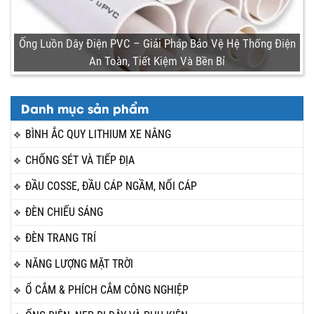
Ống Luồn Dây Điện PVC – Giải Pháp Bảo Vệ Hệ Thống Điện
An Toàn, Tiết Kiệm Và Bền Bỉ
Danh mục sản phẩm
BÌNH ẮC QUY LITHIUM XE NÂNG
CHỐNG SÉT VÀ TIẾP ĐỊA
ĐẦU COSSE, ĐẦU CÁP NGẦM, NỐI CÁP
ĐÈN CHIẾU SÁNG
ĐÈN TRANG TRÍ
NĂNG LƯỢNG MẶT TRỜI
Ổ CẮM & PHÍCH CẮM CÔNG NGHIỆP