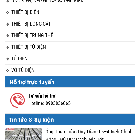
ỐNG ĐIỆN, NẸP ĐI DÂY VÀ PHỤ KIỆN
THIẾT BỊ ĐIỆN
THIẾT BỊ ĐÓNG CẮT
THIẾT BỊ TRUNG THẾ
THIẾT BỊ TỦ ĐIỆN
TỦ ĐIỆN
VỎ TỦ ĐIỆN
Hỗ trợ trực tuyến
Tư vấn hỗ trợ
Hotline:
0903836065
Tin tức & Sự kiện
Ống Thép Luồn Dây Điện 0.5–4 Inch Chính
Hãng | Đủ Quy Cách, Giá Tốt