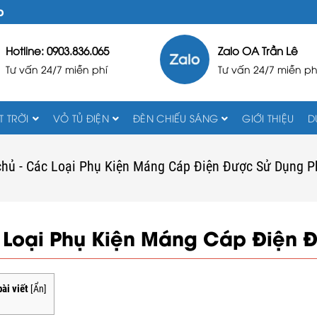
D
Hotline: 0903.836.065
Zalo OA Trần Lê
Tư vấn 24/7 miễn phí
Tư vấn 24/7 miễn ph
 TRỜI
VỎ TỦ ĐIỆN
ĐÈN CHIẾU SÁNG
GIỚI THIỆU
D
chủ
-
Các Loại Phụ Kiện Máng Cáp Điện Được Sử Dụng P
Loại Phụ Kiện Máng Cáp Điện Đ
ài viết
[
Ẩn
]