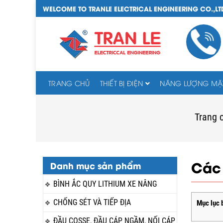
WELCOME TO TRANLE ELECTRICAL ENGINEERING CO.,LT
TRANG CHỦ
THIẾT BỊ ĐIỆN
NĂNG LƯỢNG MẶT
Trang 
Các 
Danh mục sản phẩm
BÌNH ẮC QUY LITHIUM XE NÂNG
CHỐNG SÉT VÀ TIẾP ĐỊA
Mục lục b
ĐẦU COSSE, ĐẦU CÁP NGẦM, NỐI CÁP