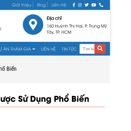
Giới thiệu
Blog
Liên Hệ
Địa chỉ
160 Huỳnh Thị Hai, P. Trung Mỹ
í
Tây, TP. HCM
Ự ÁN THAM GIA
LIÊN HỆ
TIN TỨC
hổ Biến
ược Sử Dụng Phổ Biến