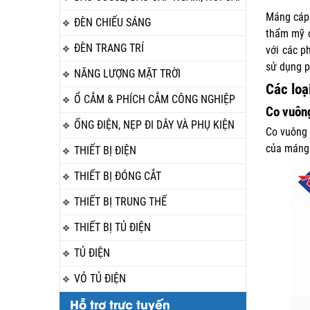
Máng cáp 
ĐÈN CHIẾU SÁNG
thẩm mỹ c
ĐÈN TRANG TRÍ
với các p
sử dụng p
NĂNG LƯỢNG MẶT TRỜI
Các loạ
Ổ CẮM & PHÍCH CẮM CÔNG NGHIỆP
Co vuông
ỐNG ĐIỆN, NẸP ĐI DÂY VÀ PHỤ KIỆN
Co vuông 
của máng 
THIẾT BỊ ĐIỆN
THIẾT BỊ ĐÓNG CẮT
THIẾT BỊ TRUNG THẾ
THIẾT BỊ TỦ ĐIỆN
TỦ ĐIỆN
VỎ TỦ ĐIỆN
Hỗ trợ trực tuyến