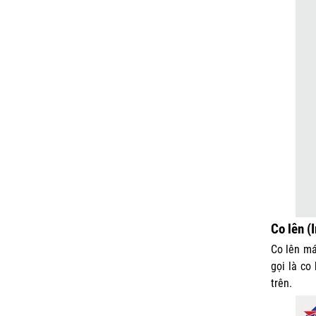
Co lên (I
Co lên má
gọi là
co
trên.