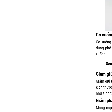
Co xuống
Co xuống 
dụng phổ
xuống.
Xe
Giảm giữ
Giảm giữa
kích thướ
như tính 
Giảm phả
Máng cáp 