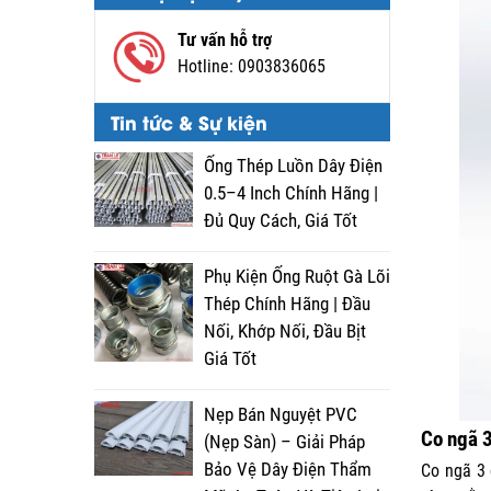
Tư vấn hỗ trợ
Hotline:
0903836065
Tin tức & Sự kiện
Ống Thép Luồn Dây Điện
0.5–4 Inch Chính Hãng |
Đủ Quy Cách, Giá Tốt
Phụ Kiện Ống Ruột Gà Lõi
Thép Chính Hãng | Đầu
Nối, Khớp Nối, Đầu Bịt
Giá Tốt
Nẹp Bán Nguyệt PVC
Co ngã 3
(Nẹp Sàn) – Giải Pháp
Bảo Vệ Dây Điện Thẩm
Co ngã 3 