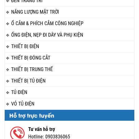
ĐÈN TRANG TRÍ
NĂNG LƯỢNG MẶT TRỜI
Ổ CẮM & PHÍCH CẮM CÔNG NGHIỆP
ỐNG ĐIỆN, NẸP ĐI DÂY VÀ PHỤ KIỆN
THIẾT BỊ ĐIỆN
THIẾT BỊ ĐÓNG CẮT
THIẾT BỊ TRUNG THẾ
THIẾT BỊ TỦ ĐIỆN
TỦ ĐIỆN
VỎ TỦ ĐIỆN
Hỗ trợ trực tuyến
Tư vấn hỗ trợ
Hotline:
0903836065