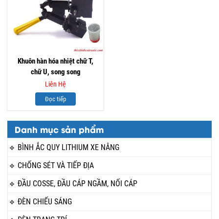
Khuôn hàn hóa nhiệt chữ T,
chữ U, song song
Liên Hệ
Đọc tiếp
Danh mục sản phẩm
BÌNH ẮC QUY LITHIUM XE NÂNG
CHỐNG SÉT VÀ TIẾP ĐỊA
ĐẦU COSSE, ĐẦU CÁP NGẦM, NỐI CÁP
ĐÈN CHIẾU SÁNG