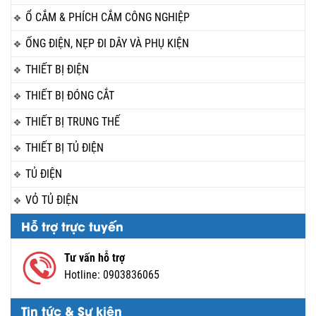
Ổ CẮM & PHÍCH CẮM CÔNG NGHIỆP
ỐNG ĐIỆN, NẸP ĐI DÂY VÀ PHỤ KIỆN
THIẾT BỊ ĐIỆN
THIẾT BỊ ĐÓNG CẮT
THIẾT BỊ TRUNG THẾ
THIẾT BỊ TỦ ĐIỆN
TỦ ĐIỆN
VỎ TỦ ĐIỆN
Hỗ trợ trực tuyến
Tư vấn hỗ trợ
Hotline:
0903836065
Tin tức & Sự kiện