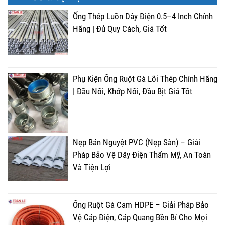
Ống Thép Luồn Dây Điện 0.5–4 Inch Chính
Hãng | Đủ Quy Cách, Giá Tốt
Phụ Kiện Ống Ruột Gà Lõi Thép Chính Hãng
| Đầu Nối, Khớp Nối, Đầu Bịt Giá Tốt
Nẹp Bán Nguyệt PVC (Nẹp Sàn) – Giải
Pháp Bảo Vệ Dây Điện Thẩm Mỹ, An Toàn
Và Tiện Lợi
Ống Ruột Gà Cam HDPE – Giải Pháp Bảo
Vệ Cáp Điện, Cáp Quang Bền Bỉ Cho Mọi