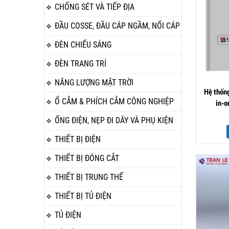
CHỐNG SÉT VÀ TIẾP ĐỊA
ĐẦU COSSE, ĐẦU CÁP NGẦM, NỐI CÁP
ĐÈN CHIẾU SÁNG
ĐÈN TRANG TRÍ
NĂNG LƯỢNG MẶT TRỜI
Hệ thống
Ổ CẮM & PHÍCH CẮM CÔNG NGHIỆP
in-
ỐNG ĐIỆN, NẸP ĐI DÂY VÀ PHỤ KIỆN
THIẾT BỊ ĐIỆN
THIẾT BỊ ĐÓNG CẮT
THIẾT BỊ TRUNG THẾ
THIẾT BỊ TỦ ĐIỆN
TỦ ĐIỆN