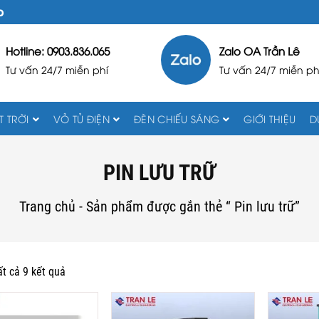
D
Hotline: 0903.836.065
Zalo OA Trần Lê
Tư vấn 24/7 miễn phí
Tư vấn 24/7 miễn ph
 TRỜI
VỎ TỦ ĐIỆN
ĐÈN CHIẾU SÁNG
GIỚI THIỆU
D
PIN LƯU TRỮ
Trang chủ
-
Sản phẩm được gắn thẻ “ Pin lưu trữ”
ất cả 9 kết quả