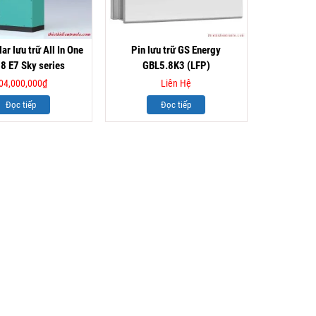
ar lưu trữ All In One
Pin lưu trữ GS Energy
8 E7 Sky series
GBL5.8K3 (LFP)
04,000,000
₫
Liên Hệ
Đọc tiếp
Đọc tiếp