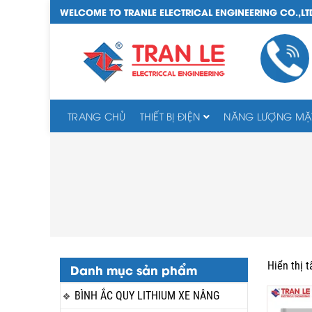
WELCOME TO TRANLE ELECTRICAL ENGINEERING CO.,LT
TRANG CHỦ
THIẾT BỊ ĐIỆN
NĂNG LƯỢNG MẶT
Hiển thị t
Danh mục sản phẩm
BÌNH ẮC QUY LITHIUM XE NÂNG