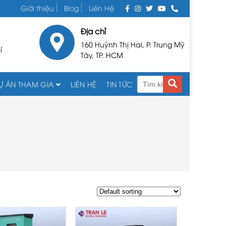
Giới thiệu
Blog
Liên Hệ
Địa chỉ
160 Huỳnh Thị Hai, P. Trung Mỹ
í
Tây, TP. HCM
Ự ÁN THAM GIA
LIÊN HỆ
TIN TỨC