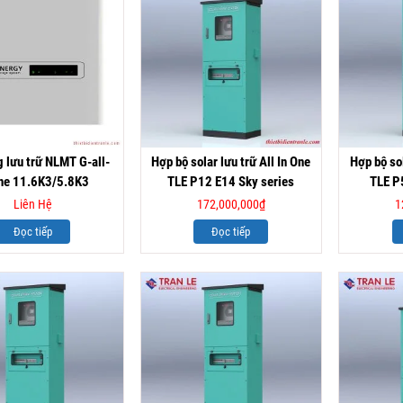
 lưu trữ NLMT G-all-
Hợp bộ solar lưu trữ All In One
Hợp bộ sol
one 11.6K3/5.8K3
TLE P12 E14 Sky series
TLE P
Liên Hệ
172,000,000
₫
1
Đọc tiếp
Đọc tiếp