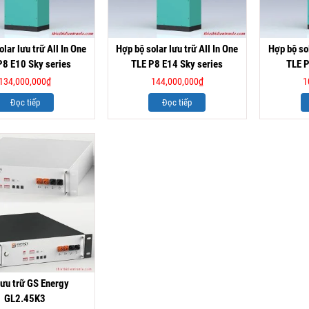
lar lưu trữ All In One
Hợp bộ solar lưu trữ All In One
Hợp bộ sol
P8 E10 Sky series
TLE P8 E14 Sky series
TLE P
134,000,000
₫
144,000,000
₫
1
Đọc tiếp
Đọc tiếp
lưu trữ GS Energy
GL2.45K3