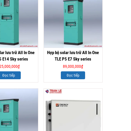
ar lưu trữ All In One
Hợp bộ solar lưu trữ All In One
5 E14 Sky series
TLE P5 E7 Sky series
25,000,000
₫
89,000,000
₫
Đọc tiếp
Đọc tiếp