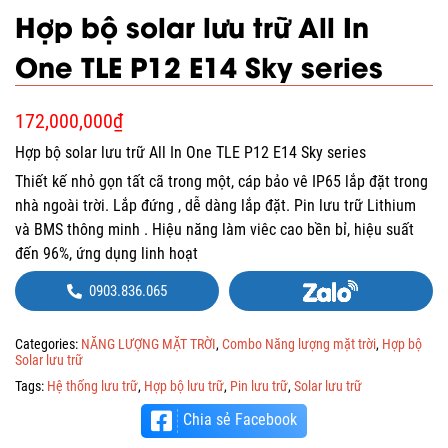
Hợp bộ solar lưu trữ All In
One TLE P12 E14 Sky series
172,000,000
₫
Hợp bộ solar lưu trữ All In One TLE P12 E14 Sky series
Thiết kế nhỏ gọn tất cã trong một, cáp bảo vê IP65 lắp đặt trong
nhà ngoài trời. Lắp đứng , dễ dàng lắp đặt. Pin lưu trữ Lithium
và BMS thông minh . Hiệu năng làm viêc cao bền bỉ, hiệu suất
đến 96%, ứng dụng linh hoạt
0903.836.065
Categories:
NĂNG LƯỢNG MẶT TRỜI
,
Combo Năng lượng mặt trời
,
Hợp bộ
Solar lưu trữ
Tags:
Hệ thống lưu trữ
,
Hợp bộ lưu trữ
,
Pin lưu trữ
,
Solar lưu trữ
Chia sẻ Facebook