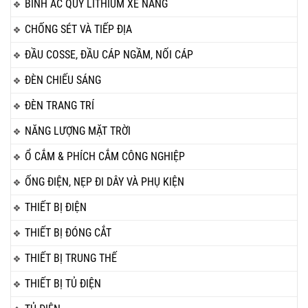
BÌNH ẮC QUY LITHIUM XE NÂNG
CHỐNG SÉT VÀ TIẾP ĐỊA
ĐẦU COSSE, ĐẦU CÁP NGẦM, NỐI CÁP
ĐÈN CHIẾU SÁNG
ĐÈN TRANG TRÍ
NĂNG LƯỢNG MẶT TRỜI
Ổ CẮM & PHÍCH CẮM CÔNG NGHIỆP
ỐNG ĐIỆN, NẸP ĐI DÂY VÀ PHỤ KIỆN
THIẾT BỊ ĐIỆN
THIẾT BỊ ĐÓNG CẮT
THIẾT BỊ TRUNG THẾ
THIẾT BỊ TỦ ĐIỆN