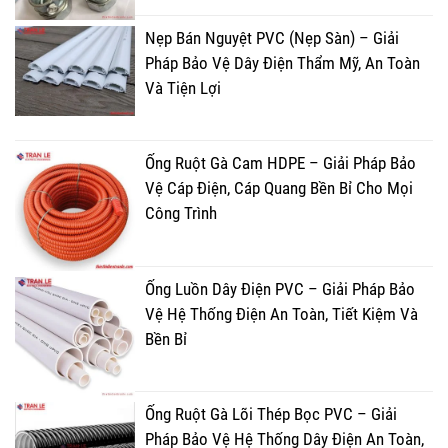
Nẹp Bán Nguyệt PVC (Nẹp Sàn) – Giải
Pháp Bảo Vệ Dây Điện Thẩm Mỹ, An Toàn
Và Tiện Lợi
Ống Ruột Gà Cam HDPE – Giải Pháp Bảo
Vệ Cáp Điện, Cáp Quang Bền Bỉ Cho Mọi
Công Trình
Ống Luồn Dây Điện PVC – Giải Pháp Bảo
Vệ Hệ Thống Điện An Toàn, Tiết Kiệm Và
Bền Bỉ
Ống Ruột Gà Lõi Thép Bọc PVC – Giải
Pháp Bảo Vệ Hệ Thống Dây Điện An Toàn,