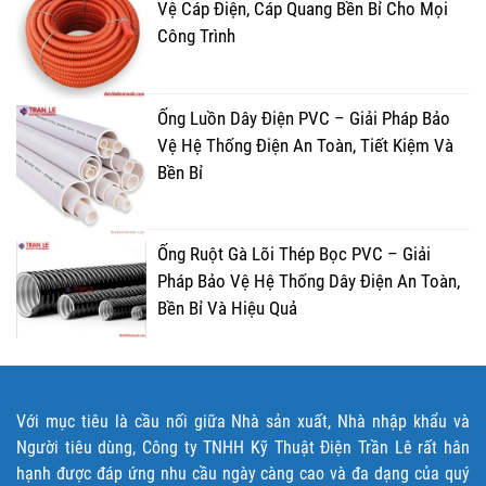
Vệ Cáp Điện, Cáp Quang Bền Bỉ Cho Mọi
Công Trình
Ống Luồn Dây Điện PVC – Giải Pháp Bảo
Vệ Hệ Thống Điện An Toàn, Tiết Kiệm Và
Bền Bỉ
Ống Ruột Gà Lõi Thép Bọc PVC – Giải
Pháp Bảo Vệ Hệ Thống Dây Điện An Toàn,
Bền Bỉ Và Hiệu Quả
Với mục tiêu là cầu nối giữa Nhà sản xuất, Nhà nhập khẩu và
Người tiêu dùng, Công ty TNHH Kỹ Thuật Điện Trần Lê rất hân
hạnh được đáp ứng nhu cầu ngày càng cao và đa dạng của quý