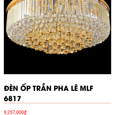
ĐÈN ỐP TRẦN PHA LÊ MLF
6817
9,257,000
₫