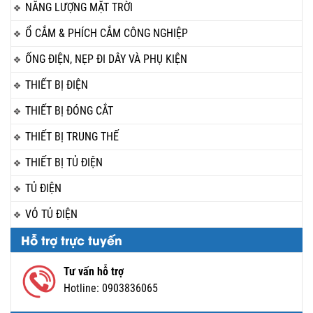
NĂNG LƯỢNG MẶT TRỜI
Ổ CẮM & PHÍCH CẮM CÔNG NGHIỆP
ỐNG ĐIỆN, NẸP ĐI DÂY VÀ PHỤ KIỆN
THIẾT BỊ ĐIỆN
THIẾT BỊ ĐÓNG CẮT
THIẾT BỊ TRUNG THẾ
THIẾT BỊ TỦ ĐIỆN
TỦ ĐIỆN
VỎ TỦ ĐIỆN
Hỗ trợ trực tuyến
Tư vấn hỗ trợ
Hotline:
0903836065