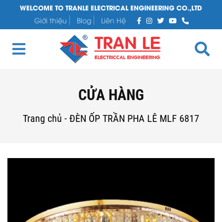
WELCOME TO TRANLE ELECTRICAL ENGINEERING CO.,LTD
Giới thiệu
Blog
Liên Hệ
CỬA HÀNG
Trang chủ
-
ĐÈN ỐP TRẦN PHA LÊ MLF 6817