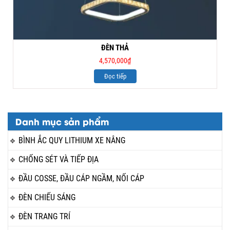
ĐÈN THẢ
4,570,000
₫
Đọc tiếp
Danh mục sản phẩm
BÌNH ẮC QUY LITHIUM XE NÂNG
CHỐNG SÉT VÀ TIẾP ĐỊA
ĐẦU COSSE, ĐẦU CÁP NGẦM, NỐI CÁP
ĐÈN CHIẾU SÁNG
ĐÈN TRANG TRÍ