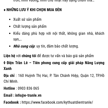
tròn, hình vuông, hình chữ nhật hay dạng chùm thả…
♦ NHỮNG LƯU Ý KHI CHỌN MUA ĐÈN
Xuất sứ sản phẩm
Chất lượng sản phẩm
Kiểu dáng phù hợp với nội thất, không gian nhà, khách
sạn,…
Nhà cung cấp
: uy tín, đảm bảo chất lượng.
Liện hệ
với
chúng tôi
để được tư vấn và báo giá sản phẩm
◊ Điện Trần Lê – Tiên phong cung cấp giải pháp Năng Lượng
Xanh
Địa chỉ
: 160 Huỳnh Thị Hai, P. Tân Chánh Hiệp, Quận 12, TP.Hồ
Chí Minh.
Hotline
:
0903 836 065
Email : info@e-tranle.vn
Facebook :
https://www.facebook.com/kythuatdientranle/