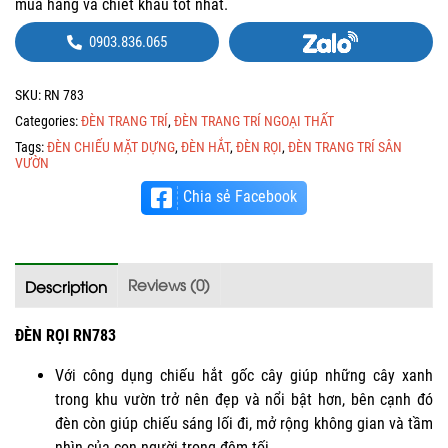
mua hàng và chiết khấu tốt nhất.
0903.836.065
SKU:
RN 783
Categories:
ĐÈN TRANG TRÍ
,
ĐÈN TRANG TRÍ NGOẠI THẤT
Tags:
ĐÈN CHIẾU MẶT DỰNG
,
ĐÈN HẮT
,
ĐÈN RỌI
,
ĐÈN TRANG TRÍ SÂN
VƯỜN
Chia sẻ Facebook
Reviews (0)
Description
ĐÈN RỌI RN783
Với công dụng chiếu hắt gốc cây giúp những cây xanh
trong khu vườn trở nên đẹp và nổi bật hơn, bên cạnh đó
đèn còn giúp chiếu sáng lối đi, mở rộng không gian và tầm
nhìn của con người trong đêm tối.