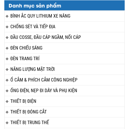
Danh mục sản phẩm
BÌNH ẮC QUY LITHIUM XE NÂNG
CHỐNG SÉT VÀ TIẾP ĐỊA
ĐẦU COSSE, ĐẦU CÁP NGẦM, NỐI CÁP
ĐÈN CHIẾU SÁNG
ĐÈN TRANG TRÍ
NĂNG LƯỢNG MẶT TRỜI
Ổ CẮM & PHÍCH CẮM CÔNG NGHIỆP
ỐNG ĐIỆN, NẸP ĐI DÂY VÀ PHỤ KIỆN
THIẾT BỊ ĐIỆN
THIẾT BỊ ĐÓNG CẮT
THIẾT BỊ TRUNG THẾ