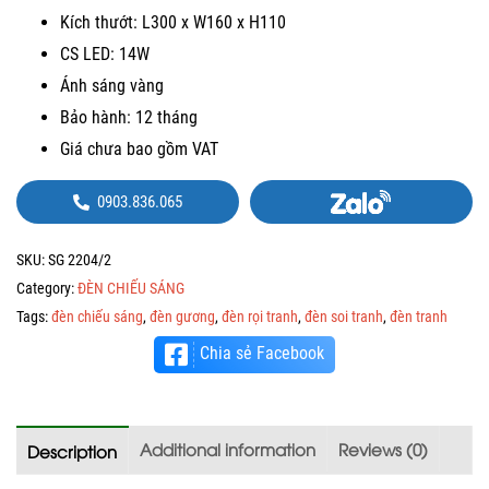
Kích thướt: L300 x W160 x H110
CS LED: 14W
Ánh sáng vàng
Bảo hành: 12 tháng
Giá chưa bao gồm VAT
0903.836.065
SKU:
SG 2204/2
Category:
ĐÈN CHIẾU SÁNG
Tags:
đèn chiếu sáng
,
đèn gương
,
đèn rọi tranh
,
đèn soi tranh
,
đèn tranh
Chia sẻ Facebook
Additional information
Reviews (0)
Description