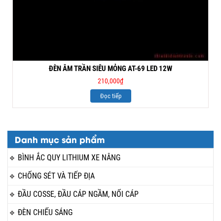
ĐÈN ÂM TRẦN SIÊU MỎNG AT-69 LED 12W
210,000
₫
Đọc tiếp
Danh mục sản phẩm
BÌNH ẮC QUY LITHIUM XE NÂNG
CHỐNG SÉT VÀ TIẾP ĐỊA
ĐẦU COSSE, ĐẦU CÁP NGẦM, NỐI CÁP
ĐÈN CHIẾU SÁNG