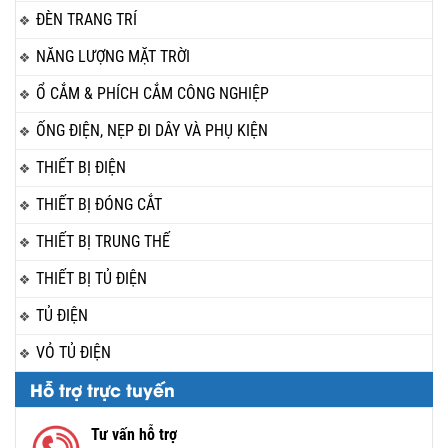
ĐÈN TRANG TRÍ
NĂNG LƯỢNG MẶT TRỜI
Ổ CẮM & PHÍCH CẮM CÔNG NGHIỆP
ỐNG ĐIỆN, NẸP ĐI DÂY VÀ PHỤ KIỆN
THIẾT BỊ ĐIỆN
THIẾT BỊ ĐÓNG CẮT
THIẾT BỊ TRUNG THẾ
THIẾT BỊ TỦ ĐIỆN
TỦ ĐIỆN
VỎ TỦ ĐIỆN
Hỗ trợ trực tuyến
Tư vấn hỗ trợ