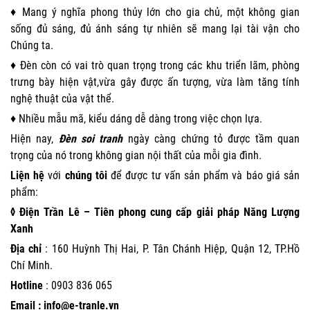
♦ Mang ý nghĩa phong thủy lớn cho gia chủ, một không gian
sống đủ sáng, đủ ánh sáng tự nhiên sẽ mang lại tài vận cho
Chúng ta.
♦ Đèn còn có vai trò quan trọng trong các khu triển lãm, phòng
trưng bày hiện vật,vừa gây được ấn tượng, vừa làm tăng tính
nghệ thuật của vật thể.
♦ Nhiều mẫu mã, kiểu dáng dễ dàng trong việc chọn lựa.
Hiện nay,
Đèn soi tranh
ngày càng chứng tỏ được tầm quan
trọng của nó trong không gian nội thất của mỗi gia đình.
Liện hệ
với
chúng tôi
để được tư vấn sản phẩm và báo giá sản
phẩm:
◊ Điện Trần Lê – Tiên phong cung cấp giải pháp Năng Lượng
Xanh
Địa chỉ
: 160 Huỳnh Thị Hai, P. Tân Chánh Hiệp, Quận 12, TP.Hồ
Chí Minh.
Hotline
:
0903 836 065
Email : info@e-tranle.vn