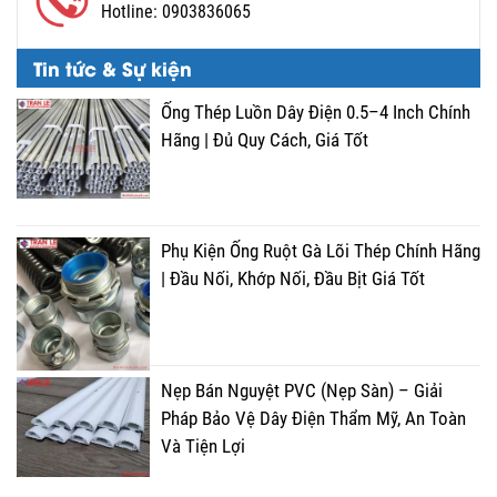
Hotline:
0903836065
Tin tức & Sự kiện
Ống Thép Luồn Dây Điện 0.5–4 Inch Chính
Hãng | Đủ Quy Cách, Giá Tốt
Phụ Kiện Ống Ruột Gà Lõi Thép Chính Hãng
| Đầu Nối, Khớp Nối, Đầu Bịt Giá Tốt
Nẹp Bán Nguyệt PVC (Nẹp Sàn) – Giải
Pháp Bảo Vệ Dây Điện Thẩm Mỹ, An Toàn
Và Tiện Lợi