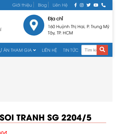
Giới thiệu
Blog
Liên Hệ
Địa chỉ
160 Huỳnh Thị Hai, P. Trung Mỹ
í
Tây, TP. HCM
Ự ÁN THAM GIA
LIÊN HỆ
TIN TỨC
SOI TRANH SG 2204/5
00
₫