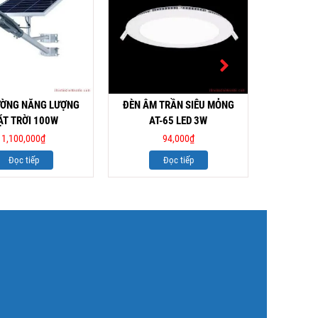
ƯỜNG NĂNG LƯỢNG
ĐÈN ÂM TRẦN SIÊU MỎNG
ĐÈN ÂM 
T TRỜI 100W
AT-65 LED 3W
AT
1,100,000
₫
94,000
₫
Đọc tiếp
Đọc tiếp