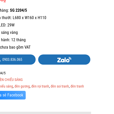
hàng:
SG 2204/5
h thướt: L680 x W160 x H110
LED: 29W
 sáng vàng
 hành: 12 tháng
 chưa bao gồm VAT
0903.836.065
04/5
ÈN CHIẾU SÁNG
hiếu sáng
,
đèn gương
,
đèn rọi tranh
,
đèn soi tranh
,
đèn tranh
a sẻ Facebook