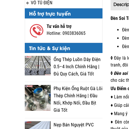
VỎ TỦ ĐIỆN
Descrip
Hỗ trợ trực tuyến
Đèn Soi T
Tư vấn hỗ trợ
Đèn
Hotline:
0903836065
Đèn
Đèn
Tin tức & Sự kiện
◊
Đây là l
Ống Thép Luồn Dây Điện
tranh, đôi
0.5–4 Inch Chính Hãng |
◊
Đèn soi
Đủ Quy Cách, Giá Tốt
cho các t
Phụ Kiện Ống Ruột Gà Lõi
Ưu Điểm c
Thép Chính Hãng | Đầu
♦ Làm nổi
Nối, Khớp Nối, Đầu Bịt
♦ Giúp cả
Giá Tốt
♦ Mang ý 
♦ Đèn còn
Nẹp Bán Nguyệt PVC
thuật của 