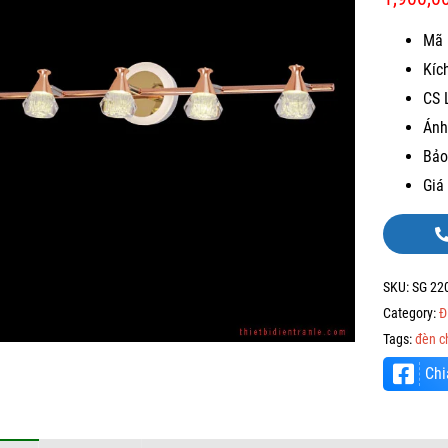
Mã 
Kíc
CS 
Ánh
Bảo
Giá
SKU:
SG 22
Category:
Đ
Tags:
đèn c
Chi