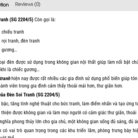
Reviews (0)
tion
ranh (SG 2204/5)
Còn gọi là:
 chiếu tranh
 rọi tranh, đèn tranh
 gương…
oại đèn được sử dụng trong không gian nội thất giúp làm nổi bật c
 khi là chiếc gương…
 tranh
hiện nay được rất nhiều các gia đình sử dụng phổ biến giúp tôn 
hành viên trong gia đình cảm thấy thoải mái hơn, thư giãn hơn.
ủa Đèn Soi Tranh (SG 2204/5)
 bậc, tăng tính nghệ thuật cho bức tranh, làm điểm nhấn và tạo ứng
i thiện được không gian và làm mọi người có cảm giác thư giãn, thoải 
nghĩa phong thủy lớn cho gia chủ, một không gian sống đủ sáng, đủ á
 có vai trò quan trọng trong các khu triển lãm, phòng trưng bày h
vật thể.