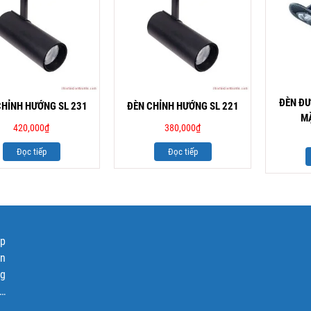
ĐÈN Đ
CHỈNH HƯỚNG SL 231
ĐÈN CHỈNH HƯỚNG SL 221
MẶ
420,000
₫
380,000
₫
Đọc tiếp
Đọc tiếp
ập
ện
ng
p…