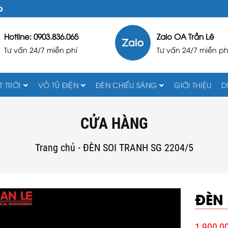
D
Hotline: 0903.836.065
Zalo OA Trần Lê
Tư vấn 24/7 miễn phí
Tư vấn 24/7 miễn ph
 TRỜI
VỎ TỦ ĐIỆN
ĐÈN CHIẾU SÁNG
GIỚI THIỆU
D
CỬA HÀNG
Trang chủ
-
ĐÈN SOI TRANH SG 2204/5
ĐÈN 
1,900,0