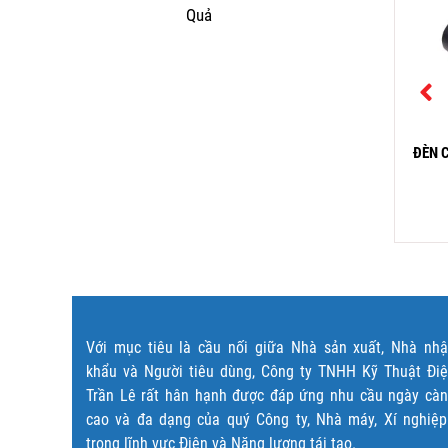
Quả
N ÂM TRẦN SIÊU MỎNG
ĐÈN ĐƯỜNG NĂNG LƯỢNG
ĐÈN 
AT-71 LED 24W
MẶT TRỜI JD-369
368,000
₫
1,100,000
₫
Đọc tiếp
Đọc tiếp
Với mục tiêu là cầu nối giữa Nhà sản xuất, Nhà nh
khẩu và Người tiêu dùng, Công ty TNHH Kỹ Thuật Đi
Trần Lê rất hân hạnh được đáp ứng nhu cầu ngày cà
cao và đa dạng của quý Công ty, Nhà máy, Xí nghiệ
trong lĩnh vực Điện và Năng lượng tái tạo.