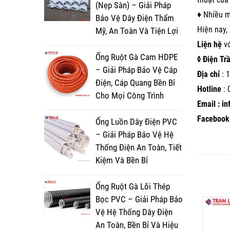
(Nẹp Sàn) – Giải Pháp
♦ Nhiều m
Bảo Vệ Dây Điện Thẩm
Hiện nay,
Mỹ, An Toàn Và Tiện Lợi
Liện hệ
v
Ống Ruột Gà Cam HDPE
◊ Điện Tr
– Giải Pháp Bảo Vệ Cáp
Địa chỉ
: 1
Điện, Cáp Quang Bền Bỉ
Hotline
:
Cho Mọi Công Trình
Email : i
Facebook 
Ống Luồn Dây Điện PVC
– Giải Pháp Bảo Vệ Hệ
Thống Điện An Toàn, Tiết
Kiệm Và Bền Bỉ
Ống Ruột Gà Lõi Thép
Bọc PVC – Giải Pháp Bảo
Vệ Hệ Thống Dây Điện
An Toàn, Bền Bỉ Và Hiệu