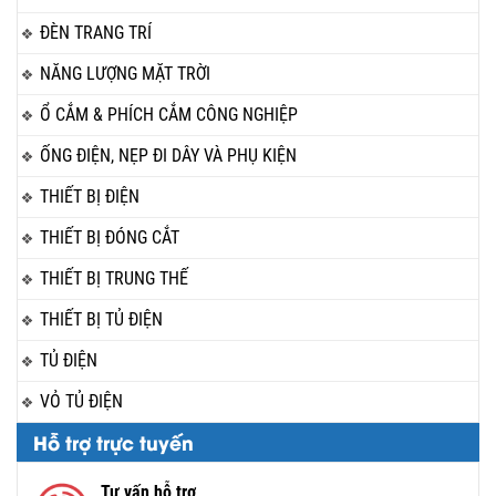
ĐÈN TRANG TRÍ
NĂNG LƯỢNG MẶT TRỜI
Ổ CẮM & PHÍCH CẮM CÔNG NGHIỆP
ỐNG ĐIỆN, NẸP ĐI DÂY VÀ PHỤ KIỆN
THIẾT BỊ ĐIỆN
THIẾT BỊ ĐÓNG CẮT
THIẾT BỊ TRUNG THẾ
THIẾT BỊ TỦ ĐIỆN
TỦ ĐIỆN
VỎ TỦ ĐIỆN
Hỗ trợ trực tuyến
Tư vấn hỗ trợ