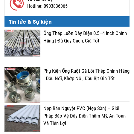
Hotline:
0903836065
Tin tức & Sự kiện
Ống Thép Luồn Dây Điện 0.5–4 Inch Chính
Hãng | Đủ Quy Cách, Giá Tốt
Phụ Kiện Ống Ruột Gà Lõi Thép Chính Hãng
| Đầu Nối, Khớp Nối, Đầu Bịt Giá Tốt
Nẹp Bán Nguyệt PVC (Nẹp Sàn) – Giải
Pháp Bảo Vệ Dây Điện Thẩm Mỹ, An Toàn
Và Tiện Lợi