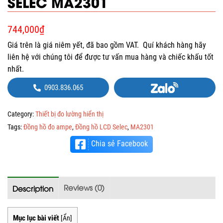
SELEC MA2301
744,000
₫
Giá trên là giá niêm yết, đã bao gồm VAT. Quí khách hàng hãy
liên hệ với chúng tôi để được tư vấn mua hàng và chiếc khấu tốt
nhất.
0903.836.065
Category:
Thiết bị đo lường hiển thị
Tags:
Đồng hồ đo ampe
,
Đồng hồ LCD Selec
,
MA2301
Chia sẻ Facebook
Reviews (0)
Description
Mục lục bài viết
[
Ẩn
]