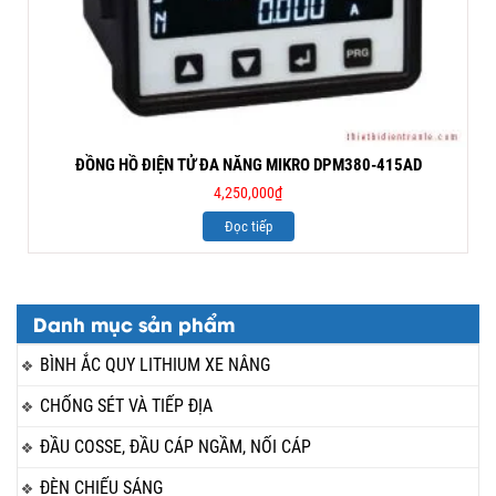
ĐỒNG HỒ ĐIỆN TỬ ĐA NĂNG MIKRO DPM380-415AD
4,250,000
₫
Đọc tiếp
Danh mục sản phẩm
BÌNH ẮC QUY LITHIUM XE NÂNG
CHỐNG SÉT VÀ TIẾP ĐỊA
ĐẦU COSSE, ĐẦU CÁP NGẦM, NỐI CÁP
ĐÈN CHIẾU SÁNG