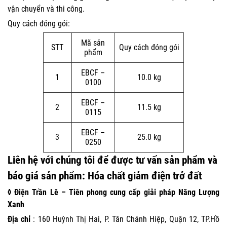
vận chuyển và thi công.
Quy cách đóng gói:
Mã sản
STT
Quy cách đóng gói
phẩm
EBCF –
1
10.0 kg
0100
EBCF –
2
11.5 kg
0115
EBCF –
3
25.0 kg
0250
Liên hệ
với
chúng tôi
để được tư vấn sản phẩm và
báo giá sản phẩm: Hóa chất giảm điện trở đất
◊ Điện Trần Lê – Tiên phong cung cấp giải pháp Năng Lượng
Xanh
Địa chỉ
: 160 Huỳnh Thị Hai, P. Tân Chánh Hiệp, Quận 12, TP.Hồ