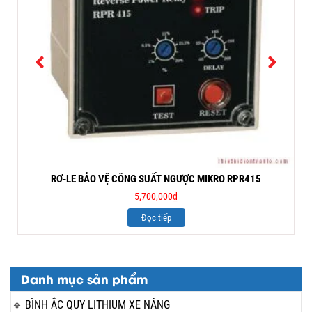
RƠ-LE BẢO VỆ CÔNG SUẤT NGƯỢC MIKRO RPR415
5,700,000
₫
Đọc tiếp
Danh mục sản phẩm
BÌNH ẮC QUY LITHIUM XE NÂNG