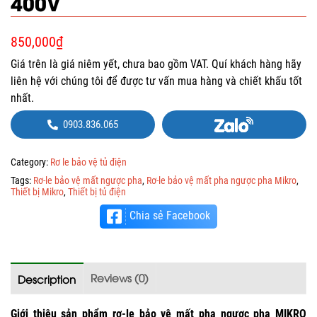
400V
850,000
₫
Giá trên là giá niêm yết, chưa bao gồm VAT. Quí khách hàng hãy
liên hệ với chúng tôi để được tư vấn mua hàng và chiết khấu tốt
nhất.
0903.836.065
Category:
Rơ le bảo vệ tủ điện
Tags:
Rơ-le bảo vệ mất ngược pha
,
Rơ-le bảo vệ mất pha ngược pha Mikro
,
Thiết bị Mikro
,
Thiết bị tủ điện
Chia sẻ Facebook
Reviews (0)
Description
Giới thiệu sản phẩm rơ-le bảo vệ mất pha ngược pha MIKRO