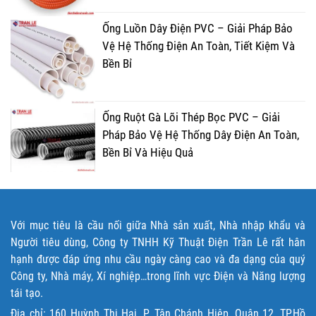
Ống Luồn Dây Điện PVC – Giải Pháp Bảo
Vệ Hệ Thống Điện An Toàn, Tiết Kiệm Và
Bền Bỉ
Ống Ruột Gà Lõi Thép Bọc PVC – Giải
Pháp Bảo Vệ Hệ Thống Dây Điện An Toàn,
Bền Bỉ Và Hiệu Quả
Với mục tiêu là cầu nối giữa Nhà sản xuất, Nhà nhập khẩu và
Người tiêu dùng, Công ty TNHH Kỹ Thuật Điện Trần Lê rất hân
hạnh được đáp ứng nhu cầu ngày càng cao và đa dạng của quý
Công ty, Nhà máy, Xí nghiệp…trong lĩnh vực Điện và Năng lượng
tái tạo.
Địa chỉ: 160 Huỳnh Thị Hai, P. Tân Chánh Hiệp, Quận 12, TP.Hồ