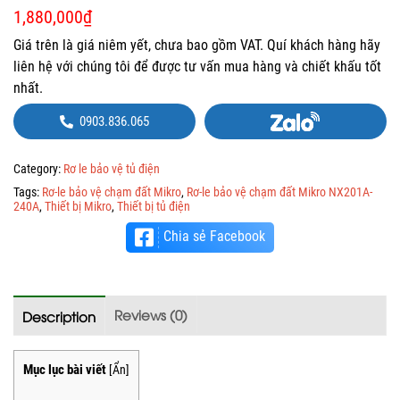
1,880,000
₫
Giá trên là giá niêm yết, chưa bao gồm VAT. Quí khách hàng hãy
liên hệ với chúng tôi để được tư vấn mua hàng và chiết khấu tốt
nhất.
0903.836.065
Category:
Rơ le bảo vệ tủ điện
Tags:
Rơ-le bảo vệ chạm đất Mikro
,
Rơ-le bảo vệ chạm đất Mikro NX201A-
240A
,
Thiết bị Mikro
,
Thiết bị tủ điện
Chia sẻ Facebook
Reviews (0)
Description
Mục lục bài viết
[
Ẩn
]