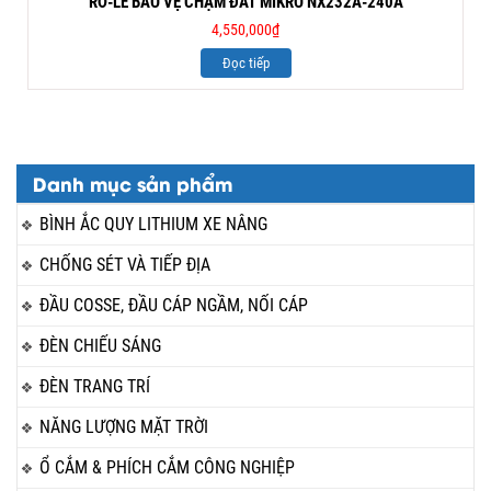
RƠ-LE BẢO VỆ CHẠM ĐẤT MIKRO NX232A-240A
4,550,000
₫
Đọc tiếp
Danh mục sản phẩm
BÌNH ẮC QUY LITHIUM XE NÂNG
CHỐNG SÉT VÀ TIẾP ĐỊA
ĐẦU COSSE, ĐẦU CÁP NGẦM, NỐI CÁP
ĐÈN CHIẾU SÁNG
ĐÈN TRANG TRÍ
NĂNG LƯỢNG MẶT TRỜI
Ổ CẮM & PHÍCH CẮM CÔNG NGHIỆP