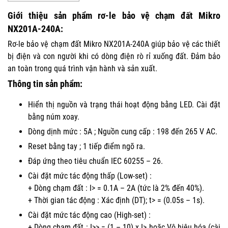
Giới thiệu sản phẩm
rơ-le bảo vệ chạm đất Mikro
NX201A-240A:
Rơ-le bảo vệ chạm đất Mikro NX201A-240A giúp bảo vệ các thiết
bị điện và con người khi có dòng điện rò rỉ xuống đất. Đảm bảo
an toàn trong quá trình vận hành và sản xuất.
Thông tin sản phẩm:
Hiển thị nguồn và trạng thái hoạt động bằng LED. Cài đặt
bằng núm xoay.
Dòng dịnh mức : 5A ; Nguồn cung cấp : 198 đến 265 V AC.
Reset bằng tay ; 1 tiếp điểm ngõ ra.
Đáp ứng theo tiêu chuẩn IEC 60255 – 26.
Cài đặt mức tác động thấp (Low-set) :
+ Dòng chạm đất : I> = 0.1A – 2A (tức là 2% đến 40%).
+ Thời gian tác động : Xác định (DT); t> = (0.05s – 1s).
Cài đặt mức tác động cao (High-set) :
+ Dòng chạm đất : I>> = (1 – 10) x I> hoặc Vô hiệu hóa (cài