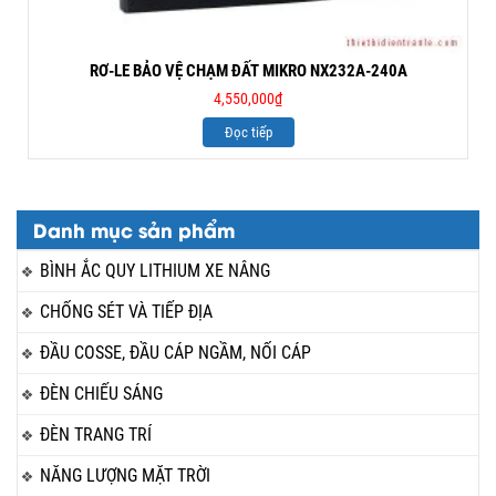
RƠ-LE BẢO VỆ CHẠM ĐẤT MIKRO NX232A-240A
4,550,000
₫
Đọc tiếp
Danh mục sản phẩm
BÌNH ẮC QUY LITHIUM XE NÂNG
CHỐNG SÉT VÀ TIẾP ĐỊA
ĐẦU COSSE, ĐẦU CÁP NGẦM, NỐI CÁP
ĐÈN CHIẾU SÁNG
ĐÈN TRANG TRÍ
NĂNG LƯỢNG MẶT TRỜI