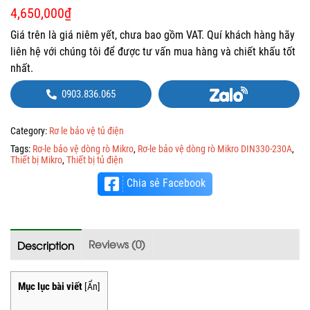
4,650,000
₫
Giá trên là giá niêm yết, chưa bao gồm VAT. Quí khách hàng hãy
liên hệ với chúng tôi để được tư vấn mua hàng và chiết khấu tốt
nhất.
0903.836.065
Category:
Rơ le bảo vệ tủ điện
Tags:
Rơ-le bảo vệ dòng rò Mikro
,
Rơ-le bảo vệ dòng rò Mikro DIN330-230A
,
Thiết bị Mikro
,
Thiết bị tủ điện
Chia sẻ Facebook
Reviews (0)
Description
Mục lục bài viết
[
Ẩn
]