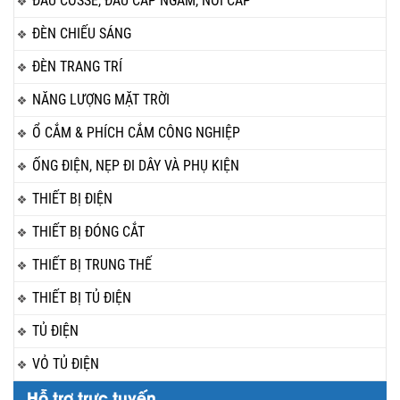
ĐẦU COSSE, ĐẦU CÁP NGẦM, NỐI CÁP
ĐÈN CHIẾU SÁNG
ĐÈN TRANG TRÍ
NĂNG LƯỢNG MẶT TRỜI
Ổ CẮM & PHÍCH CẮM CÔNG NGHIỆP
ỐNG ĐIỆN, NẸP ĐI DÂY VÀ PHỤ KIỆN
THIẾT BỊ ĐIỆN
THIẾT BỊ ĐÓNG CẮT
THIẾT BỊ TRUNG THẾ
THIẾT BỊ TỦ ĐIỆN
TỦ ĐIỆN
VỎ TỦ ĐIỆN
Hỗ trợ trực tuyến