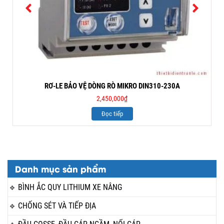
RƠ-LE BẢO VỆ DÒNG RÒ MIKRO DIN310-230A
2,450,000
₫
Đọc tiếp
Danh mục sản phẩm
BÌNH ẮC QUY LITHIUM XE NÂNG
CHỐNG SÉT VÀ TIẾP ĐỊA