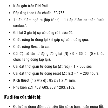
Kiểu gắn trên DIN Rail.
Đáp ứng theo tiêu chuẩn IEC 755.
1 tiếp điểm ngõ ra (lập trình) + 1 tiếp điểm an toàn “safe
contact”.
Ghi lại 3 giá trị sự cố dòng rò trước đó.
Chức năng tự đóng lại khi gặp sự cố thoáng qua.
Chức năng Reset từ xa.
Cài đặt số lần tư động đóng lại (N) = 0 – 30 lần (0 = khóa
chức năng đóng lặp lại).
Cài đặt thời gian tự đóng lại (Δt rec) = 1 – 500 sec.
Cài đặt thời gian tự động reset (Δt rst) = 1 – 200 hours.
Kích thướt (h x w x d) : 85 x 71 x 71 mm.
Phụ kiện ZCT 40S, 60S, 80S, 120S, 210S.
Ưu điểm của thiết bị:
Đo lường dòng điện dựa trên tần số cơ bản, ngăn ngừa lỗi.