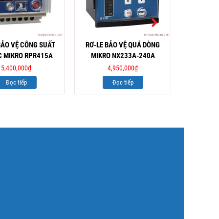
BẢO VỆ CÔNG SUẤT
RƠ-LE BẢO VỆ QUÁ DÒNG
RƠ-LE B
 MIKRO RPR415A
MIKRO NX233A-240A
MIKRO
5,400,000
₫
4,950,000
₫
3
Đọc tiếp
Đọc tiếp