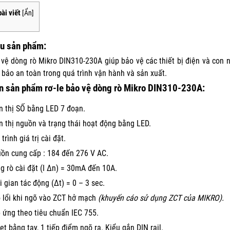
ài viết
[
Ẩn
]
ệu sản phẩm:
 vệ dòng rò Mikro DIN310-230A giúp bảo vệ các thiết bị điện và con ng
m bảo an toàn trong quá trình vận hành và sản xuất.
n sản phẩm rơ-le bảo vệ dòng rò Mikro DIN310-230A:
n thị SỐ bằng LED 7 đoạn.
n thị nguồn và trạng thái hoạt động bằng LED.
trình giá trị cài đặt.
ồn cung cấp : 184 đến 276 V AC.
g rò cài đặt (I Δn) = 30mA đến 10A.
i gian tác động (Δt) = 0 – 3 sec.
 lổi khi ngõ vào ZCT hở mạch
(khuyến cáo sử dụng ZCT của MIKRO).
 ứng theo tiêu chuẩn IEC 755.
et bằng tay, 1 tiếp điểm ngõ ra. Kiểu gắn DIN rail.