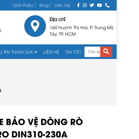
Giới thiệu
Blog
Liên Hệ
Địa chỉ
160 Huỳnh Thị Hai, P. Trung Mỹ
í
Tây, TP. HCM
Ự ÁN THAM GIA
LIÊN HỆ
TIN TỨC
A
LE BẢO VỆ DÒNG RÒ
RO DIN310-230A