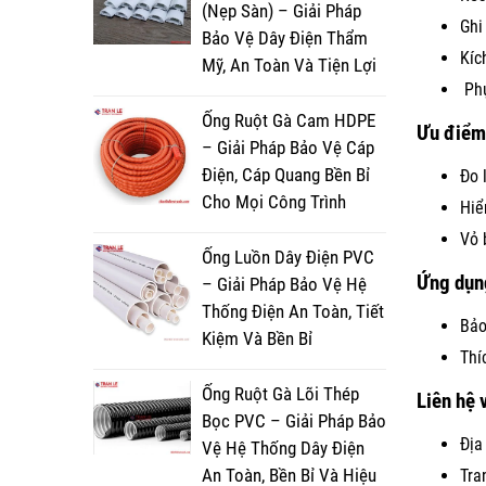
(Nẹp Sàn) – Giải Pháp
Ghi
Bảo Vệ Dây Điện Thẩm
Kíc
Mỹ, An Toàn Và Tiện Lợi
Phụ
Ống Ruột Gà Cam HDPE
Ưu điểm 
– Giải Pháp Bảo Vệ Cáp
Điện, Cáp Quang Bền Bỉ
Đo 
Cho Mọi Công Trình
Hiể
Vỏ 
Ống Luồn Dây Điện PVC
Ứng dụn
– Giải Pháp Bảo Vệ Hệ
Thống Điện An Toàn, Tiết
Bảo
Kiệm Và Bền Bỉ
Thí
Ống Ruột Gà Lõi Thép
Liên hệ 
Bọc PVC – Giải Pháp Bảo
Địa
Vệ Hệ Thống Dây Điện
An Toàn, Bền Bỉ Và Hiệu
Tra