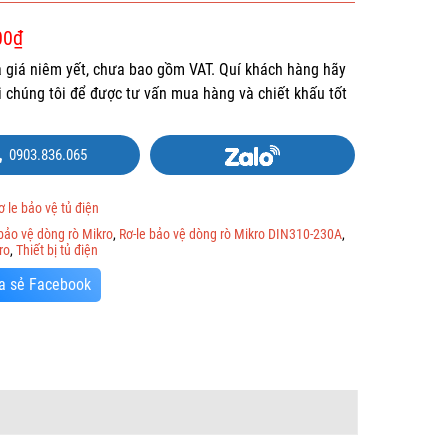
00
₫
là giá niêm yết, chưa bao gồm VAT. Quí khách hàng hãy
ới chúng tôi để được tư vấn mua hàng và chiết khấu tốt
0903.836.065
ơ le bảo vệ tủ điện
 bảo vệ dòng rò Mikro
,
Rơ-le bảo vệ dòng rò Mikro DIN310-230A
,
ro
,
Thiết bị tủ điện
a sẻ Facebook