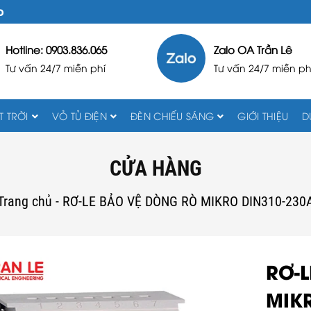
D
Hotline: 0903.836.065
Zalo OA Trần Lê
Tư vấn 24/7 miễn phí
Tư vấn 24/7 miễn ph
 TRỜI
VỎ TỦ ĐIỆN
ĐÈN CHIẾU SÁNG
GIỚI THIỆU
D
CỬA HÀNG
Trang chủ
-
RƠ-LE BẢO VỆ DÒNG RÒ MIKRO DIN310-230
RƠ-
MIK