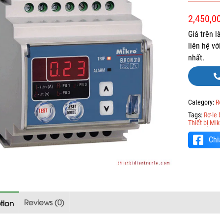
2,450,0
Giá trên 
liên hệ v
nhất.
Category:
R
Tags:
Rơ-le
Thiết bị Mik
Chi
Reviews (0)
tion