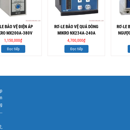
LE BẢO VỆ ĐIỆN ÁP
RƠ-LE BẢO VỆ QUÁ DÒNG
RƠ-LE 
KRO MX200A-380V
MIKRO NX234A-240A
NGƯỢC
1,150,000
₫
4,700,000
₫
Đọc tiếp
Đọc tiếp
ập
ện
ng
p…
2,