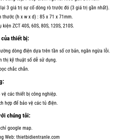
 lại 3 giá trị sự cố dòng rò trước đó (3 giá trị gần nhất).
h thước (h x w x d) : 85 x 71 x 71mm.
 kiện ZCT 40S, 60S, 80S, 120S, 210S.
của thiết bị:
lường dòng điện dựa trên tần số cơ bản, ngăn ngừa lỗi.
n thị kỹ thuật số dễ sử dụng.
bọc chắc chắn.
g:
 vệ các thiết bị công nghiệp.
ch hợp để bảo vệ các tủ điện.
với chúng tôi:
 chỉ google map.
ng Web:
thietbidientranle.com