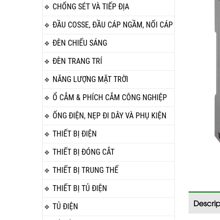
CHỐNG SÉT VÀ TIẾP ĐỊA
ĐẦU COSSE, ĐẦU CÁP NGẦM, NỐI CÁP
ĐÈN CHIẾU SÁNG
ĐÈN TRANG TRÍ
NĂNG LƯỢNG MẶT TRỜI
Ổ CẮM & PHÍCH CẮM CÔNG NGHIỆP
ỐNG ĐIỆN, NẸP ĐI DÂY VÀ PHỤ KIỆN
THIẾT BỊ ĐIỆN
THIẾT BỊ ĐÓNG CẮT
THIẾT BỊ TRUNG THẾ
THIẾT BỊ TỦ ĐIỆN
Descrip
TỦ ĐIỆN