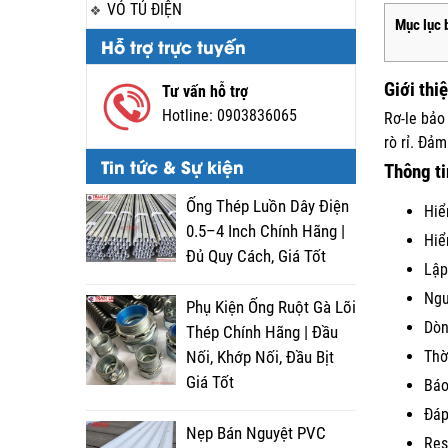
VỎ TỦ ĐIỆN
Mục lục b
Hỗ trợ trực tuyến
Giới thi
Tư vấn hỗ trợ
Hotline:
0903836065
Rơ-le bảo
rò rỉ. Đả
Tin tức & Sự kiện
Thông ti
Ống Thép Luồn Dây Điện
Hiể
0.5–4 Inch Chính Hãng |
Hiể
Đủ Quy Cách, Giá Tốt
Lập 
Ngu
Phụ Kiện Ống Ruột Gà Lõi
Dòn
Thép Chính Hãng | Đầu
Thờ
Nối, Khớp Nối, Đầu Bịt
Giá Tốt
Báo
Đáp
Nẹp Bán Nguyệt PVC
Res