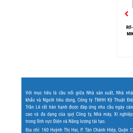
-LE BẢO VỆ CHẠM ĐẤT
RƠ-LE BẢO VỆ DÒNG RÒ
RƠ-
IKRO NX231A-240A
MIKRO NX302A-240A
MI
3,800,000
₫
2,350,000
₫
Đọc tiếp
Đọc tiếp
Với mục tiêu là cầu nối giữa Nhà sản xuất, Nhà nh
khẩu và Người tiêu dùng, Công ty TNHH Kỹ Thuật Đi
Trần Lê rất hân hạnh được đáp ứng nhu cầu ngày cà
cao và đa dạng của quý Công ty, Nhà máy, Xí nghiệ
trong lĩnh vực Điện và Năng lượng tái tạo.
Địa chỉ: 160 Huỳnh Thị Hai, P. Tân Chánh Hiệp, Quận 1