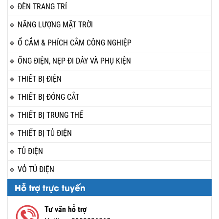
ĐÈN TRANG TRÍ
NĂNG LƯỢNG MẶT TRỜI
Ổ CẮM & PHÍCH CẮM CÔNG NGHIỆP
ỐNG ĐIỆN, NẸP ĐI DÂY VÀ PHỤ KIỆN
THIẾT BỊ ĐIỆN
THIẾT BỊ ĐÓNG CẮT
THIẾT BỊ TRUNG THẾ
THIẾT BỊ TỦ ĐIỆN
TỦ ĐIỆN
VỎ TỦ ĐIỆN
Hỗ trợ trực tuyến
Tư vấn hỗ trợ