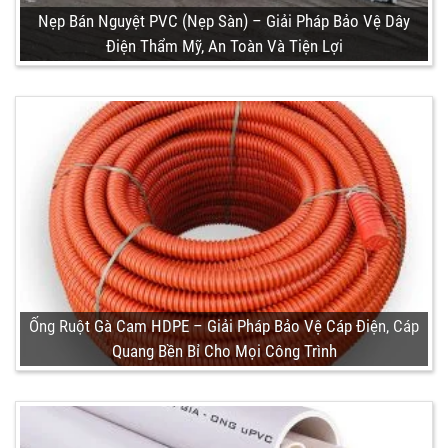
Nẹp Bán Nguyệt PVC (Nẹp Sàn) – Giải Pháp Bảo Vệ Dây
Điện Thẩm Mỹ, An Toàn Và Tiện Lợi
Ống Ruột Gà Cam HDPE – Giải Pháp Bảo Vệ Cáp Điện, Cáp
Quang Bền Bỉ Cho Mọi Công Trình