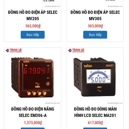
ĐỒNG HỒ ĐO ĐIỆN ÁP SELEC
ĐỒNG HỒ ĐO ĐIỆN ÁP SELEC
MV205
MV305
363,000
₫
363,000
₫
Đọc tiếp
Đọc tiếp
ĐỒNG HỒ ĐO ĐIỆN NĂNG
ĐỒNG HỒ ĐO DÒNG MÀN
SELEC EM306-A
HÌNH LCD SELEC MA201
1,573,000
₫
617,000
₫