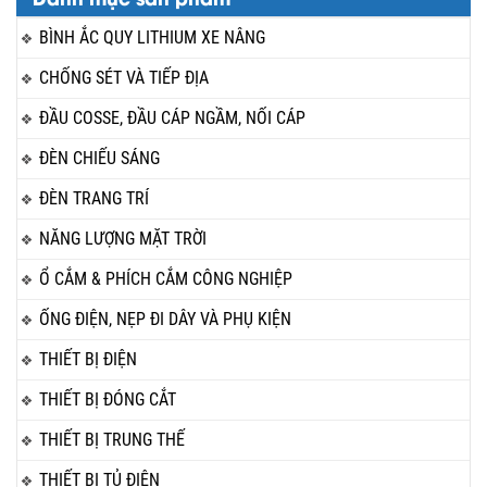
BÌNH ẮC QUY LITHIUM XE NÂNG
CHỐNG SÉT VÀ TIẾP ĐỊA
ĐẦU COSSE, ĐẦU CÁP NGẦM, NỐI CÁP
ĐÈN CHIẾU SÁNG
ĐÈN TRANG TRÍ
NĂNG LƯỢNG MẶT TRỜI
Ổ CẮM & PHÍCH CẮM CÔNG NGHIỆP
ỐNG ĐIỆN, NẸP ĐI DÂY VÀ PHỤ KIỆN
THIẾT BỊ ĐIỆN
THIẾT BỊ ĐÓNG CẮT
THIẾT BỊ TRUNG THẾ
THIẾT BỊ TỦ ĐIỆN