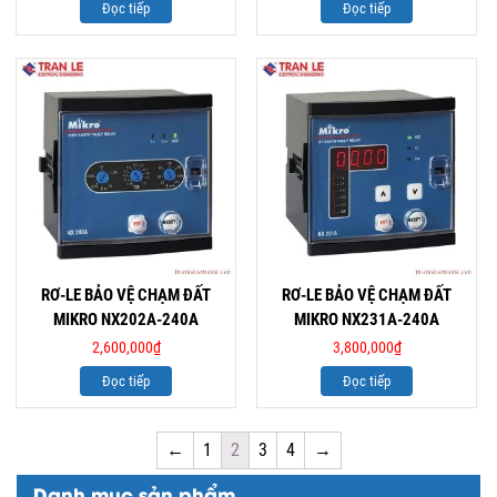
Đọc tiếp
Đọc tiếp
RƠ-LE BẢO VỆ CHẠM ĐẤT
RƠ-LE BẢO VỆ CHẠM ĐẤT
MIKRO NX202A-240A
MIKRO NX231A-240A
2,600,000
₫
3,800,000
₫
Đọc tiếp
Đọc tiếp
←
1
2
3
4
→
Danh mục sản phẩm