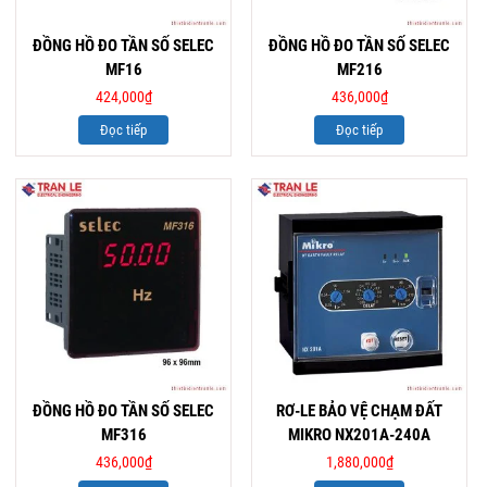
ĐỒNG HỒ ĐO TẦN SỐ SELEC
ĐỒNG HỒ ĐO TẦN SỐ SELEC
MF16
MF216
424,000
₫
436,000
₫
Đọc tiếp
Đọc tiếp
ĐỒNG HỒ ĐO TẦN SỐ SELEC
RƠ-LE BẢO VỆ CHẠM ĐẤT
MF316
MIKRO NX201A-240A
436,000
₫
1,880,000
₫