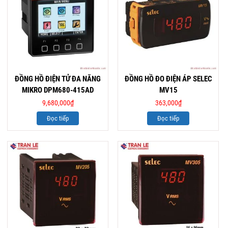
ĐỒNG HỒ ĐIỆN TỬ ĐA NĂNG
ĐỒNG HỒ ĐO ĐIỆN ÁP SELEC
MIKRO DPM680-415AD
MV15
9,680,000
₫
363,000
₫
Đọc tiếp
Đọc tiếp